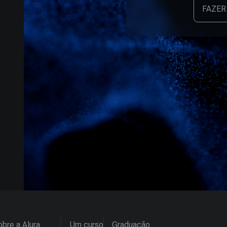
FAZER
bre a Alura
Um curso
Graduação