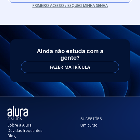
PRIMEIRO ACESSO / ESQUECI MINHA SENHA
Ainda não estuda com a
gente?
FAZER MATRÍCULA
A ALURA
SUGESTÕES
Sobre a Alura
Um curso
Dúvidas frequentes
Blog