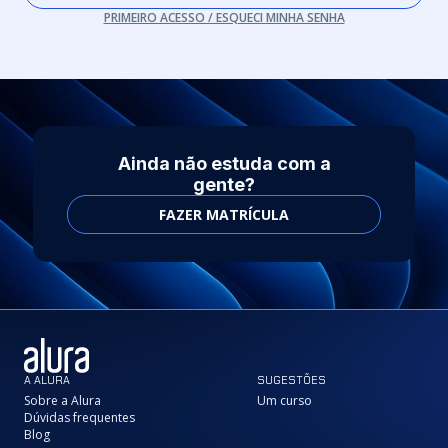
PRIMEIRO ACESSO / ESQUECI MINHA SENHA
Ainda não estuda com a
gente?
FAZER MATRÍCULA
A ALURA
SUGESTÕES
Sobre a Alura
Um curso
Dúvidas frequentes
Blog