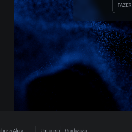
FAZER
bre a Alura
Um curso
Graduação