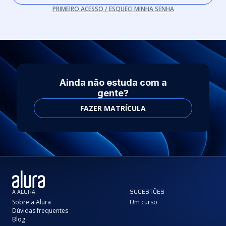
PRIMEIRO ACESSO / ESQUECI MINHA SENHA
Ainda não estuda com a
gente?
FAZER MATRÍCULA
A ALURA
SUGESTÕES
Sobre a Alura
Um curso
Dúvidas frequentes
Blog