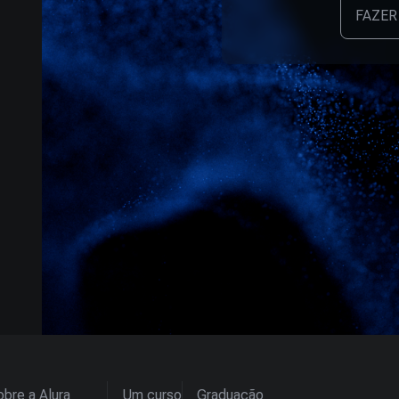
FAZER
bre a Alura
Um curso
Graduação