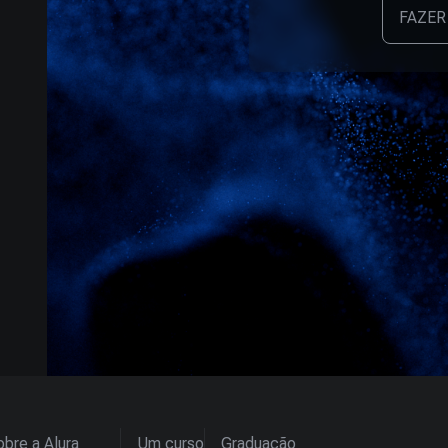
FAZER
bre a Alura
Um curso
Graduação