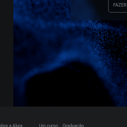
FAZER
bre a Alura
Um curso
Graduação