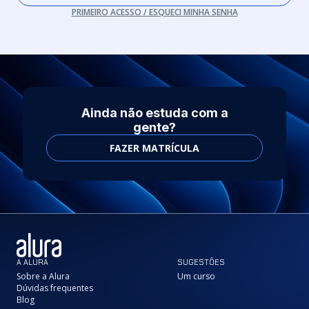
PRIMEIRO ACESSO / ESQUECI MINHA SENHA
Ainda não estuda com a
gente?
FAZER MATRÍCULA
A ALURA
SUGESTÕES
Sobre a Alura
Um curso
Dúvidas frequentes
Blog