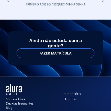
PRIMEIRO ACESSO / ESQUECI MINHA SENHA
Ainda não estuda com a
gente?
FAZER MATRÍCULA
A ALURA
SUGESTÕES
Sobre a Alura
Um curso
Dúvidas frequentes
Blog