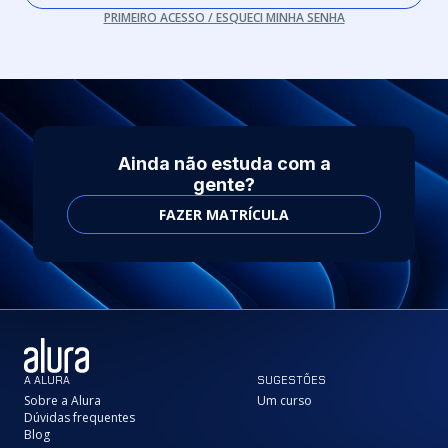
PRIMEIRO ACESSO / ESQUECI MINHA SENHA
Ainda não estuda com a
gente?
FAZER MATRÍCULA
A ALURA
SUGESTÕES
Sobre a Alura
Um curso
Dúvidas frequentes
Blog