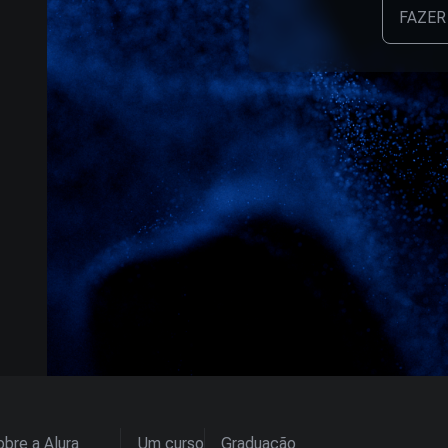
FAZER
bre a Alura
Um curso
Graduação