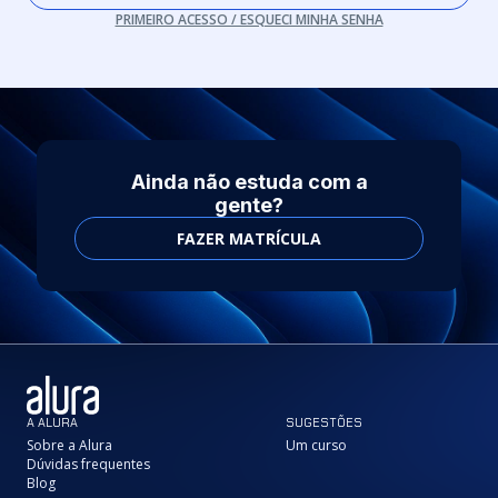
PRIMEIRO ACESSO / ESQUECI MINHA SENHA
Ainda não estuda com a
gente?
FAZER MATRÍCULA
A ALURA
SUGESTÕES
Sobre a Alura
Um curso
Dúvidas frequentes
Blog