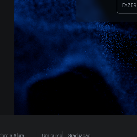
FAZER
bre a Alura
Um curso
Graduação