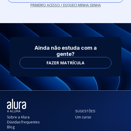
PRIMEIRO ACESSO / ESQUECI MINHA SENHA
Ainda não estuda com a
gente?
FAZER MATRÍCULA
A ALURA
SUGESTÕES
Sobre a Alura
Um curso
Dúvidas frequentes
Blog