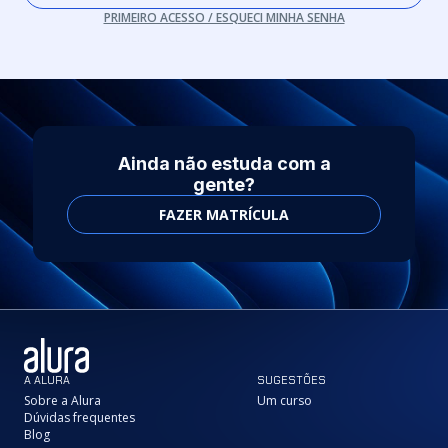
PRIMEIRO ACESSO / ESQUECI MINHA SENHA
Ainda não estuda com a
gente?
FAZER MATRÍCULA
A ALURA
SUGESTÕES
Sobre a Alura
Um curso
Dúvidas frequentes
Blog