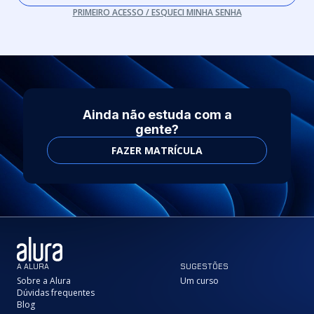
PRIMEIRO ACESSO / ESQUECI MINHA SENHA
Ainda não estuda com a
gente?
FAZER MATRÍCULA
A ALURA
SUGESTÕES
Sobre a Alura
Um curso
Dúvidas frequentes
Blog