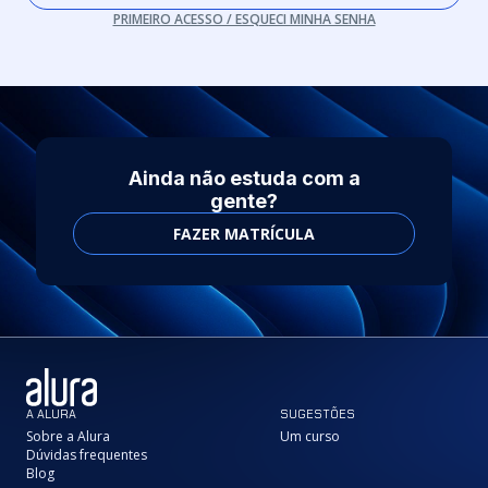
PRIMEIRO ACESSO / ESQUECI MINHA SENHA
Ainda não estuda com a
gente?
FAZER MATRÍCULA
A ALURA
SUGESTÕES
Sobre a Alura
Um curso
Dúvidas frequentes
Blog