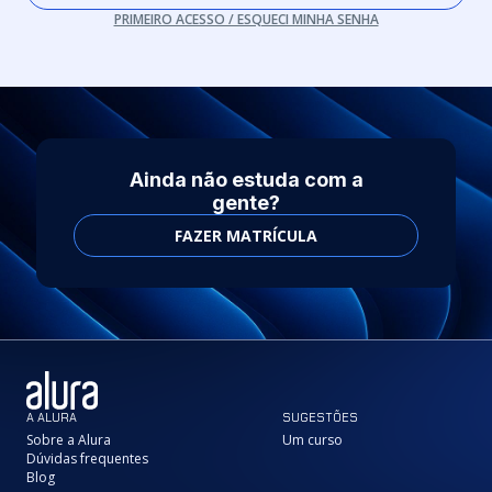
PRIMEIRO ACESSO / ESQUECI MINHA SENHA
Ainda não estuda com a
gente?
FAZER MATRÍCULA
A ALURA
SUGESTÕES
Sobre a Alura
Um curso
Dúvidas frequentes
Blog