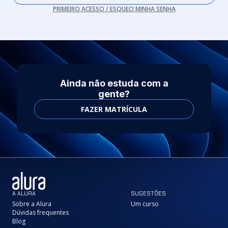
PRIMEIRO ACESSO / ESQUECI MINHA SENHA
Ainda não estuda com a
gente?
FAZER MATRÍCULA
A ALURA
SUGESTÕES
Sobre a Alura
Um curso
Dúvidas frequentes
Blog