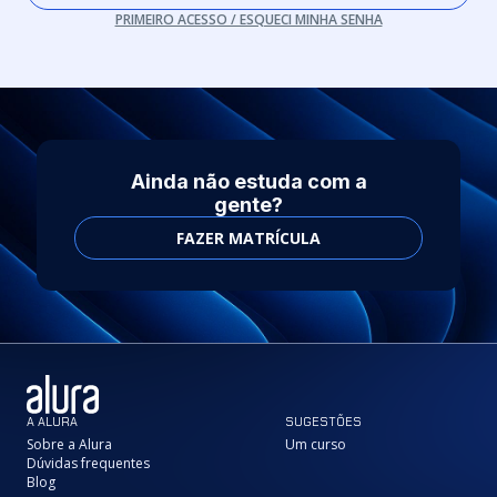
PRIMEIRO ACESSO / ESQUECI MINHA SENHA
Ainda não estuda com a
gente?
FAZER MATRÍCULA
A ALURA
SUGESTÕES
Sobre a Alura
Um curso
Dúvidas frequentes
Blog