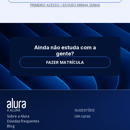
PRIMEIRO ACESSO / ESQUECI MINHA SENHA
Ainda não estuda com a
gente?
FAZER MATRÍCULA
A ALURA
SUGESTÕES
Sobre a Alura
Um curso
Dúvidas frequentes
Blog