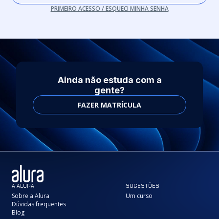
PRIMEIRO ACESSO / ESQUECI MINHA SENHA
Ainda não estuda com a
gente?
FAZER MATRÍCULA
A ALURA
SUGESTÕES
Sobre a Alura
Um curso
Dúvidas frequentes
Blog