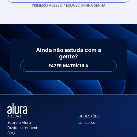
PRIMEIRO ACESSO / ESQUECI MINHA SENHA
Ainda não estuda com a
gente?
FAZER MATRÍCULA
A ALURA
SUGESTÕES
Sobre a Alura
Um curso
Dúvidas frequentes
Blog