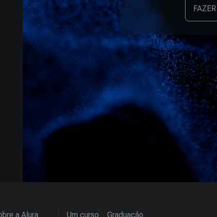
FAZER
bre a Alura
Um curso
Graduação