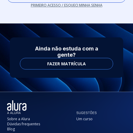
PRIMEIRO ACESSO / ESQUECI MINHA SENHA
Ainda não estuda com a
gente?
FAZER MATRÍCULA
A ALURA
SUGESTÕES
Sobre a Alura
Um curso
Dúvidas frequentes
Blog