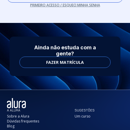
PRIMEIRO ACESSO / ESQUECI MINHA SENHA
Ainda não estuda com a
gente?
FAZER MATRÍCULA
A ALURA
SUGESTÕES
Sobre a Alura
Um curso
Dúvidas frequentes
Blog