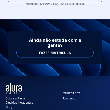
PRIMEIRO ACESSO / ESQUECI MINHA SENHA
Ainda não estuda com a
gente?
FAZER MATRÍCULA
A ALURA
SUGESTÕES
Sobre a Alura
Um curso
Dúvidas frequentes
Blog