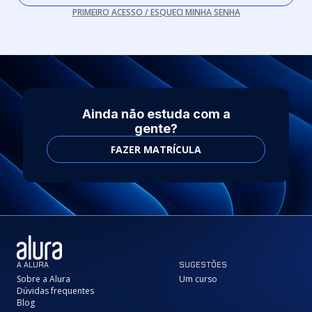
PRIMEIRO ACESSO / ESQUECI MINHA SENHA
Ainda não estuda com a
gente?
FAZER MATRÍCULA
A ALURA
SUGESTÕES
Sobre a Alura
Um curso
Dúvidas frequentes
Blog