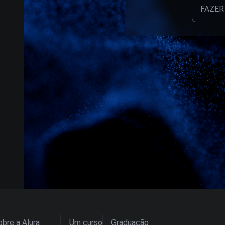
FAZER
bre a Alura
Um curso
Graduação