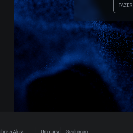
FAZER
bre a Alura
Um curso
Graduação