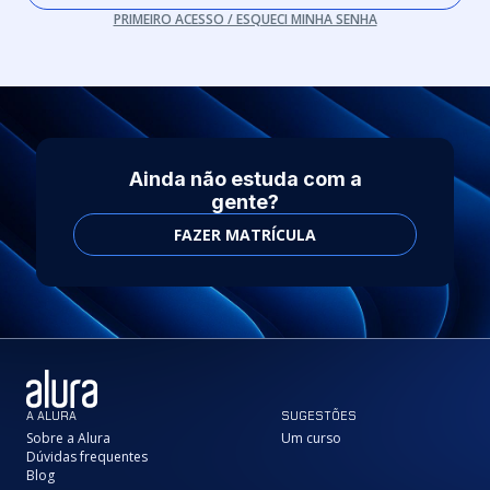
PRIMEIRO ACESSO / ESQUECI MINHA SENHA
Ainda não estuda com a
gente?
FAZER MATRÍCULA
A ALURA
SUGESTÕES
Sobre a Alura
Um curso
Dúvidas frequentes
Blog