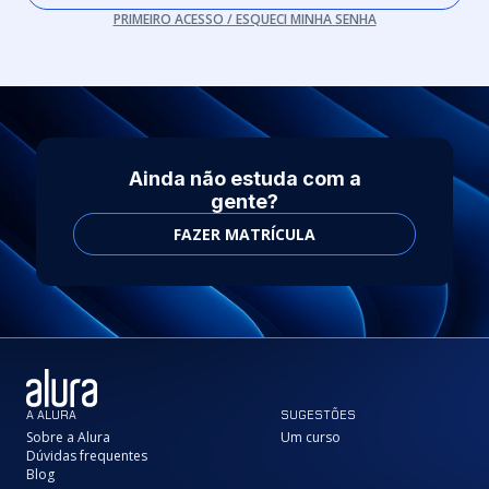
PRIMEIRO ACESSO / ESQUECI MINHA SENHA
Ainda não estuda com a
gente?
FAZER MATRÍCULA
A ALURA
SUGESTÕES
Sobre a Alura
Um curso
Dúvidas frequentes
Blog