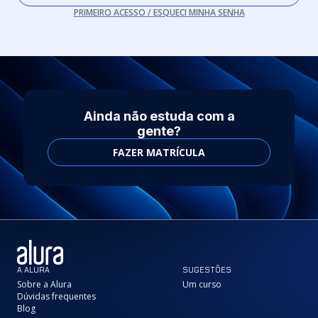
PRIMEIRO ACESSO / ESQUECI MINHA SENHA
Ainda não estuda com a
gente?
FAZER MATRÍCULA
A ALURA
SUGESTÕES
Sobre a Alura
Um curso
Dúvidas frequentes
Blog