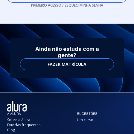
PRIMEIRO ACESSO / ESQUECI MINHA SENHA
Ainda não estuda com a
gente?
FAZER MATRÍCULA
A ALURA
SUGESTÕES
Sobre a Alura
Um curso
Dúvidas frequentes
Blog