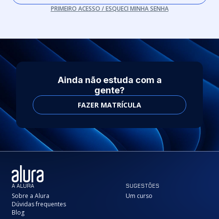
PRIMEIRO ACESSO / ESQUECI MINHA SENHA
Ainda não estuda com a
gente?
FAZER MATRÍCULA
A ALURA
SUGESTÕES
Sobre a Alura
Um curso
Dúvidas frequentes
Blog