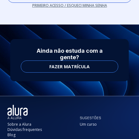
PRIMEIRO ACESSO / ESQUECI MINHA SENHA
Ainda não estuda com a
gente?
FAZER MATRÍCULA
A ALURA
SUGESTÕES
Sobre a Alura
Um curso
Dúvidas frequentes
Blog