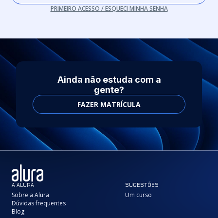
PRIMEIRO ACESSO / ESQUECI MINHA SENHA
Ainda não estuda com a
gente?
FAZER MATRÍCULA
A ALURA
SUGESTÕES
Sobre a Alura
Um curso
Dúvidas frequentes
Blog