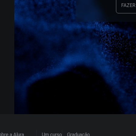
FAZER
bre a Alura
Um curso
Graduação