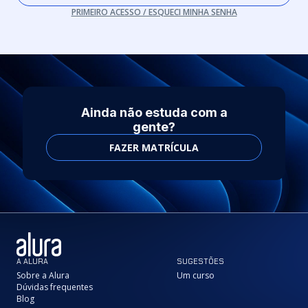
PRIMEIRO ACESSO / ESQUECI MINHA SENHA
Ainda não estuda com a
gente?
FAZER MATRÍCULA
A ALURA
SUGESTÕES
Sobre a Alura
Um curso
Dúvidas frequentes
Blog