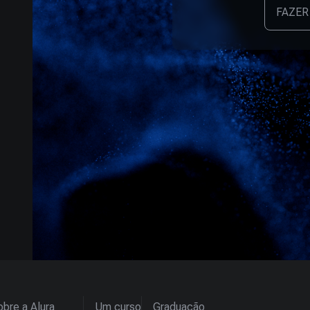
FAZER
bre a Alura
Um curso
Graduação