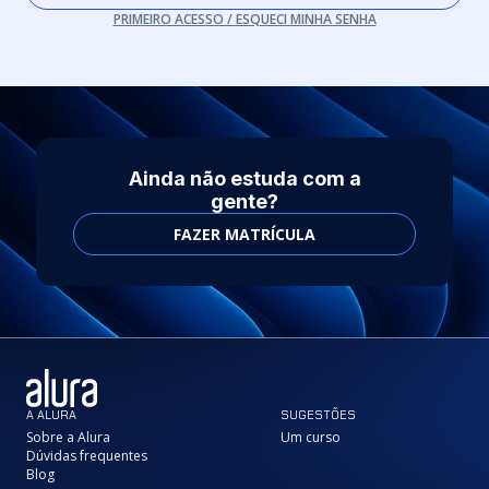
PRIMEIRO ACESSO / ESQUECI MINHA SENHA
Ainda não estuda com a
gente?
FAZER MATRÍCULA
A ALURA
SUGESTÕES
Sobre a Alura
Um curso
Dúvidas frequentes
Blog