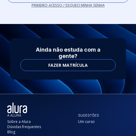
PRIMEIRO ACESSO / ESQUECI MINHA SENHA
Ainda não estuda com a
gente?
FAZER MATRÍCULA
A ALURA
SUGESTÕES
Sobre a Alura
Um curso
Dúvidas frequentes
Blog