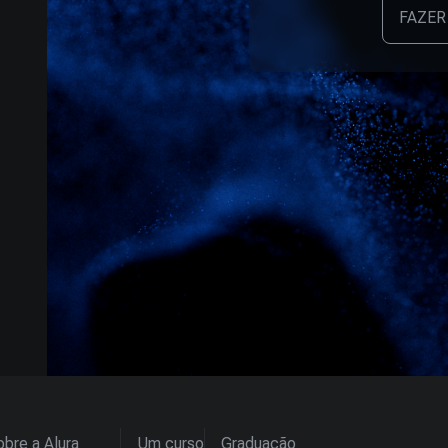
FAZER
bre a Alura
Um curso
Graduação