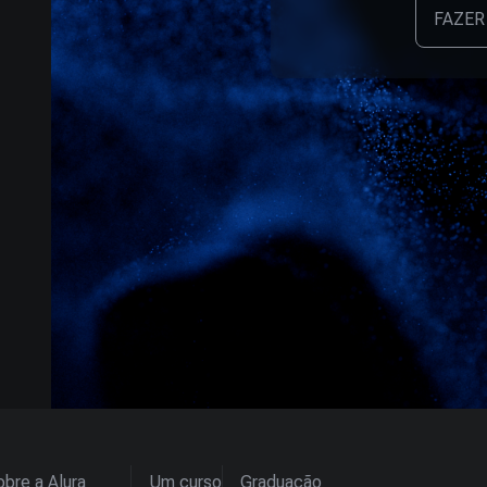
FAZER
bre a Alura
Um curso
Graduação