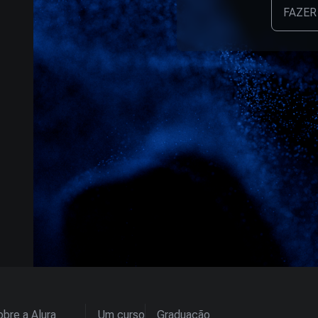
FAZER
bre a Alura
Um curso
Graduação