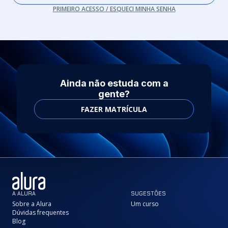
PRIMEIRO ACESSO / ESQUECI MINHA SENHA
Ainda não estuda com a
gente?
FAZER MATRÍCULA
A ALURA
SUGESTÕES
Sobre a Alura
Um curso
Dúvidas frequentes
Blog