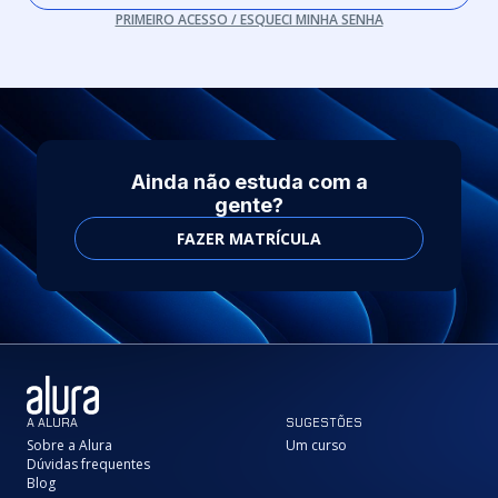
PRIMEIRO ACESSO / ESQUECI MINHA SENHA
Ainda não estuda com a
gente?
FAZER MATRÍCULA
A ALURA
SUGESTÕES
Sobre a Alura
Um curso
Dúvidas frequentes
Blog