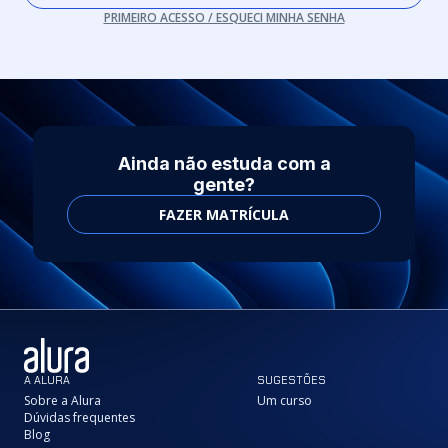
PRIMEIRO ACESSO / ESQUECI MINHA SENHA
Ainda não estuda com a
gente?
FAZER MATRÍCULA
A ALURA
SUGESTÕES
Sobre a Alura
Um curso
Dúvidas frequentes
Blog