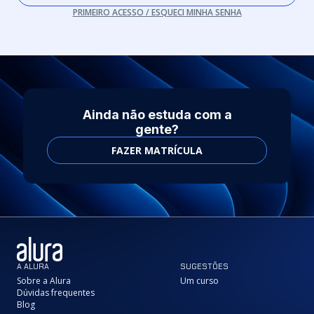
PRIMEIRO ACESSO / ESQUECI MINHA SENHA
Ainda não estuda com a
gente?
FAZER MATRÍCULA
A ALURA
SUGESTÕES
Sobre a Alura
Um curso
Dúvidas frequentes
Blog